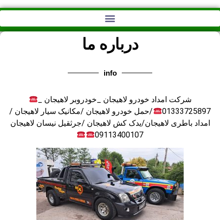
درباره ما
info
شرکت امداد خودرو لاهیجان _خودروبر لاهیجان _
01333725897
/حمل خودرو لاهیجان /مکانیک سیار لاهیجان /
امداد باطری لاهیجان/یدک کش لاهیجان /جرثقیل نیسان لاهیجان
09113400107