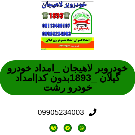
خودروبر لاهیجان _امداد خودرو
گیلان _1893بدون کد|امداد
خودرو رشت
09905234003