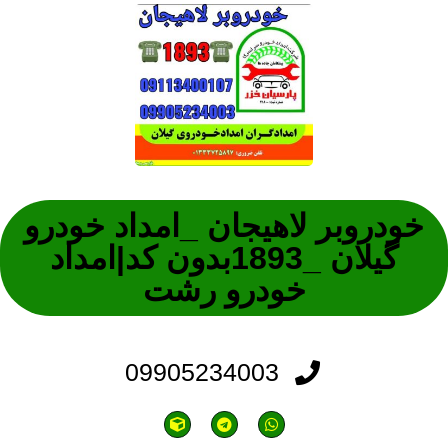
خودروبر لاهیجان _امداد خودرو
گیلان _1893بدون کد|امداد
خودرو رشت
09905234003