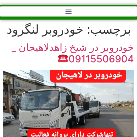
برچسب:
خودروبر لنگرود
خودروبر در شیخ زاهدلاهیجان _
09115506904