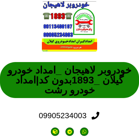
خودروبر لاهیجان _امداد خودرو
گیلان _1893بدون کد|امداد
خودرو رشت
09905234003